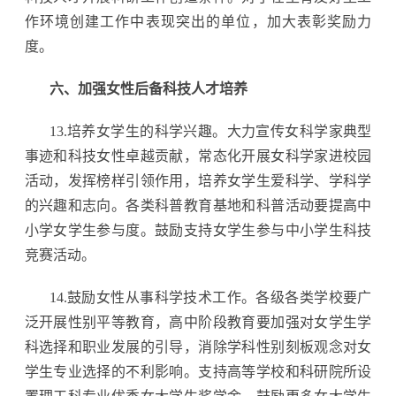
作环境创建工作中表现突出的单位，加大表彰奖励力
度。
六、加强女性后备科技人才培养
13.培养女学生的科学兴趣。大力宣传女科学家典型
事迹和科技女性卓越贡献，常态化开展女科学家进校园
活动，发挥榜样引领作用，培养女学生爱科学、学科学
的兴趣和志向。各类科普教育基地和科普活动要提高中
小学女学生参与度。鼓励支持女学生参与中小学生科技
竞赛活动。
14.鼓励女性从事科学技术工作。各级各类学校要广
泛开展性别平等教育，高中阶段教育要加强对女学生学
科选择和职业发展的引导，消除学科性别刻板观念对女
学生专业选择的不利影响。支持高等学校和科研院所设