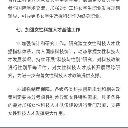
置理工科专业优秀女大学生奖学金，鼓励更多女大学生
参与国际学术交流，加强对理工科女学生职业发展规划
辅导，引导更多女学生选择科研作为终身职业。
七、加强女性科技人才基础工作
15.加强统计和研究工作。研究建立女性科技人才数
据指标体系，纳入国家科技统计，动态掌握女性科技人
才发展状况。持续开展“科技与性别”研究，对科技政策
进行性别平等评估，对女性科技人才成长开展跟踪研
究，为进一步完善女性科技人才政策提供支撑。
16.加强制度保障。各级各类科技创新规划和相关政
策制定要充分考虑性别差异和女性特殊需求，具备条件
的要对加强女性科技人才队伍建设进行专门部署，支持
女性科技人才发挥更大作用。