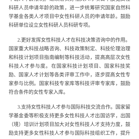
科研人员申请年龄的政策，进一步统筹研究国家自然科
学基金各类人才项目中女性科研人员的申请年龄。鼓励
科研单位设立女性科研人员科研专项。
2.更好发挥女性科技人才在科技决策咨询中的作用。
国家重大科技战略咨询、科技政策制定、科技伦理治理
和科技计划项目指南编制等科技活动，提高高层次女性
科技人才参与度。在国家科技计划项目、国家科技奖
励、国家人才计划等各类评审工作中，逐步提高女性专
家参与比例。国家科技专家库等科技评审专家库，鼓励
符合条件的女性专家入库。
3.支持女性科技人才参与国际科技交流合作。国家留
学基金委等积极支持更多女性科技人才出国访学，出国
（境）培训计划项目加大对女性科技人才支持力度，鼓
励支持更多女性科技人才参与国际科技组织工作，提升