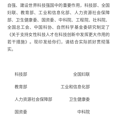
自强、建设世界科技强国中的重要作用，科技部、全国
妇联、教育部、工业和信息化部、人力资源社会保障
部、卫生健康委、国资委、中科院、工程院、社科院、
全国总工会、中国科协、自然科学基金委研究制定了
《关于支持女性科技人才在科技创新中发挥更大作用的
若干措施》。现印发给你们，请结合实际抓好贯彻落
实。
科技部 全国妇联
教育部 工业和信息化部
人力资源社会保障部 卫生健康委
国资委 中科院