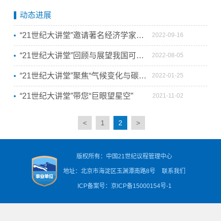
动态进展
“21世纪大讲堂”邀请著名经济学家朱民作碳中和主题报告
2022-09-16
“21世纪大讲堂”回顾与展望我国可持续发展科技工作
2022-08-05
“21世纪大讲堂”聚焦“气候变化与碳达峰碳中和”
2022-01-25
“21世纪大讲堂”带您“巨眼望星空”
2021-11-02
<
1
2
>
版权所有：中国21世纪议程管理中心
地址：北京市海淀区玉渊潭南路8号
联系我们
ICP备案号：京ICP备15000154号-1